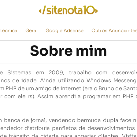
 técnica
Geral
Google Adsense
Outros Anunciante
Sobre mim
e Sistemas em 2009, trabalho com desenvolv
nos de idade. Ainda utilizando Windows Messenge
 PHP de um amigo de internet (era o Bruno de Santo
ar com ele rs). Assim aprendi a programar em PHP
m banca de jornal, vendendo bermuda dupla face no 
eendedor distribuía panfletos de desenvolvimentos
e trânsito da cidade para angariar clientes. Visit