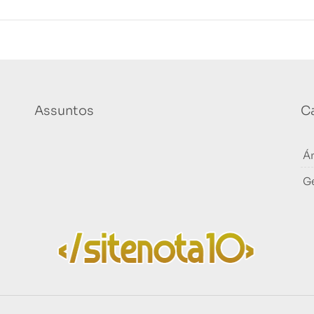
Assuntos
C
Á
G