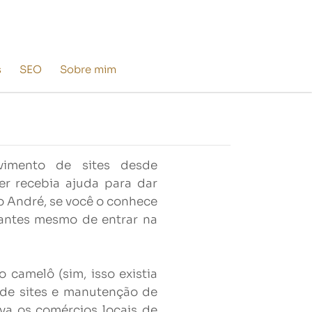
s
SEO
Sobre mim
imento de sites desde
r recebia ajuda para dar
 André, se você o conhece
 antes mesmo de entrar na
camelô (sim, isso existia
 de sites e manutenção de
ava os comércios locais de