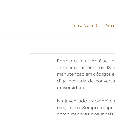
Tema Nota 10
Área
Formado em Análise d
aproximadamente os 18 a
manutenção em códigos em
diga gostaria de convers
universidade.
Na juventude trabalhei e
rsrs) e etc. Sempre empr
computadores nos sinais d