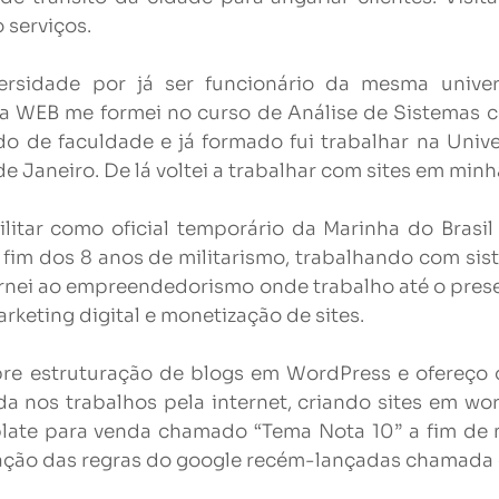
 serviços.
iversidade por já ser funcionário da mesma univ
a WEB me formei no curso de Análise de Sistemas 
do de faculdade e já formado fui trabalhar na Univ
e Janeiro. De lá voltei a trabalhar com sites em min
militar como oficial temporário da Marinha do Brasi
fim dos 8 anos de militarismo, trabalhando com sis
ornei ao empreendedorismo onde trabalho até o pre
arketing digital e monetização de sites.
re estruturação de blogs em WordPress e ofereço 
ida nos trabalhos pela internet, criando sites em w
ate para venda chamado “Tema Nota 10” a fim de m
vação das regras do google recém-lançadas chamada 