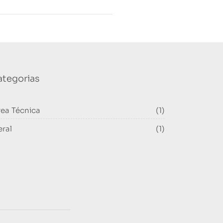
ategorias
rea Técnica
(1)
eral
(1)